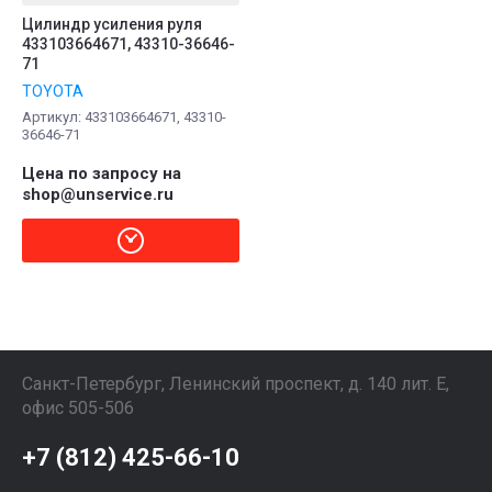
Цилиндр усиления руля
433103664671, 43310-36646-
71
TOYOTA
Артикул:
433103664671, 43310-
36646-71
Цена по запросу на
shop@unservice.ru
Санкт-Петербург, Ленинский проспект, д. 140 лит. Е,
офис 505-506
+7 (812) 425-66-10