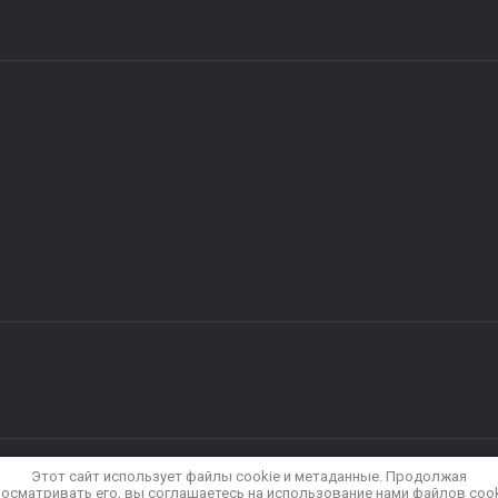
Этот сайт использует файлы cookie и метаданные. Продолжая
еристики, представленные на сайте, не являются публичной офертой, оп
осматривать его, вы соглашаетесь на использование нами файлов coo