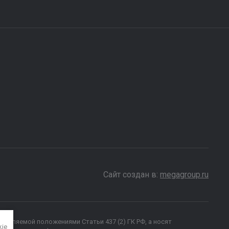
Сайт создан в:
megagroup.ru
ределяемой положениями Статьи 437 (2) ГК РФ, а носят
kie