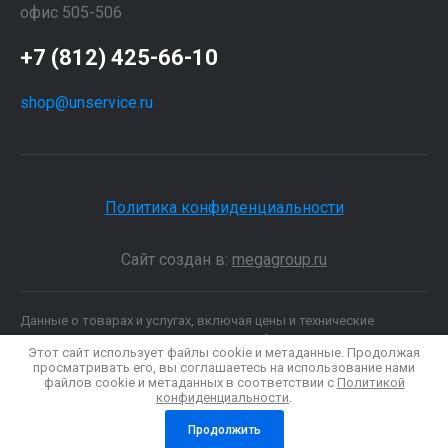
офис 505-506
+7 (812) 425-66-10
shop@unservice.ru
Политика конфиденциальности
Сайт создан в:
megagroup.ru
Данные о товарах и услугах, включая цены и технические
характеристики, представленные на сайте, не являются
Этот сайт использует файлы cookie и метаданные. Продолжая
публичной офертой, определяемой положениями Статьи 437 (2)
просматривать его, вы соглашаетесь на использование нами
ГК РФ, а носят исключительно информационный характер. Для
файлов cookie и метаданных в соответствии с
Политикой
получения точной информации о наличии и стоимости товара,
конфиденциальности
.
пожалуйста, обращайтесь по нашим телефонам.
Продолжить