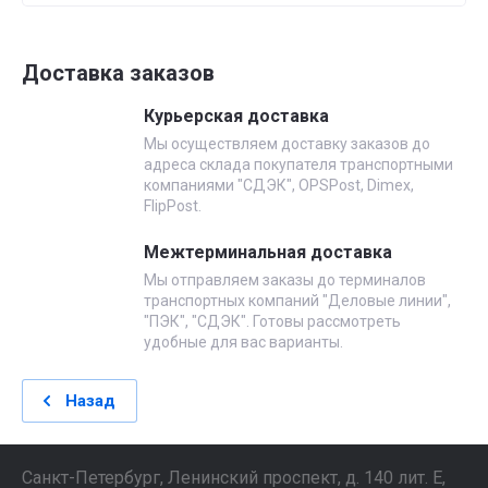
Доставка заказов
Курьерская доставка
Мы осуществляем доставку заказов до
адреса склада покупателя транспортными
компаниями "СДЭК", OPSPost, Dimex,
FlipPost.
Межтерминальная доставка
Мы отправляем заказы до терминалов
транспортных компаний "Деловые линии",
"ПЭК", "СДЭК". Готовы рассмотреть
удобные для вас варианты.
Назад
Санкт-Петербург, Ленинский проспект, д. 140 лит. Е,