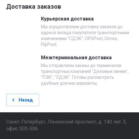
Доставка заказов
Курьерская доставка
Мы осуществляем доставку заказов до
адреса склада покупателя транспортными
компаниями "СДЭК", OPSPost, Dimex,
FlipPost.
Межтерминальная доставка
Мы отправляем заказы до терминалов
транспортных компаний "Деловые линии",
"ПЭК", "СДЭК". Готовы рассмотреть
удобные для вас варианты.
Назад
Санкт-Петербург, Ленинский проспект, д. 140 лит. Е,
офис 505-506