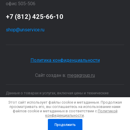
офис 505-506
+7 (812) 425-66-10
shop@unservice.ru
Политика конфиденциальности
Сайт создан в:
megagroup.ru
Данные о товарах и услугах, включая цены и технические
характеристики, представленные на сайте, не являются
Этот сайт использует файлы cookie и метаданные. Продолжая
публичной офертой, определяемой положениями Статьи 437 (2)
просматривать его, вы соглашаетесь на использование нами
ГК РФ, а носят исключительно информационный характер. Для
файлов cookie и метаданных в соответствии с
Политикой
получения точной информации о наличии и стоимости товара,
конфиденциальности
.
пожалуйста, обращайтесь по нашим телефонам.
Продолжить