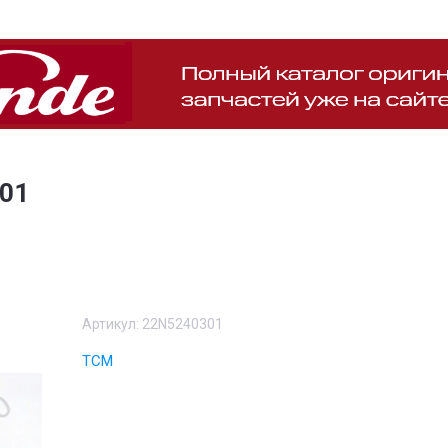
01
Артикул:
22N5240301
TCM